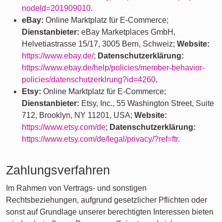
nodeId=201909010
.
eBay:
Online Marktplatz für E-Commerce;
Dienstanbieter:
eBay Marketplaces GmbH,
Helvetiastrasse 15/17, 3005 Bern, Schweiz;
Website:
https://www.ebay.de/
;
Datenschutzerklärung:
https://www.ebay.de/help/policies/member-behavior-
policies/datenschutzerklrung?id=4260
.
Etsy:
Online Marktplatz für E-Commerce;
Dienstanbieter:
Etsy, Inc., 55 Washington Street, Suite
712, Brooklyn, NY 11201, USA;
Website:
https://www.etsy.com/de
;
Datenschutzerklärung:
https://www.etsy.com/de/legal/privacy/?ref=ftr
.
Zahlungsverfahren
Im Rahmen von Vertrags- und sonstigen
Rechtsbeziehungen, aufgrund gesetzlicher Pflichten oder
sonst auf Grundlage unserer berechtigten Interessen bieten