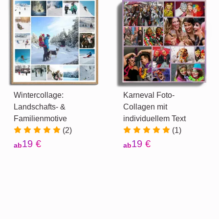
Wintercollage:
Karneval Foto-
Landschafts- &
Collagen mit
Familienmotive
individuellem Text
(2)
(1)
19 €
19 €
ab
ab