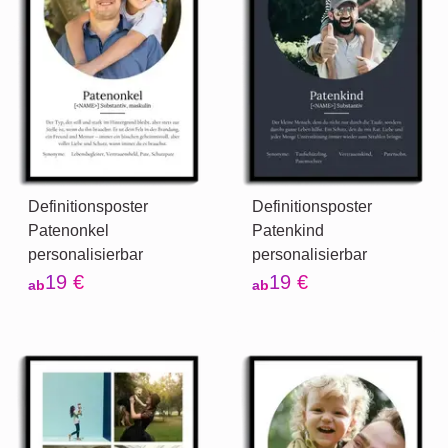
Definitionsposter
Definitionsposter
Patenonkel
Patenkind
personalisierbar
personalisierbar
19 €
19 €
ab
ab