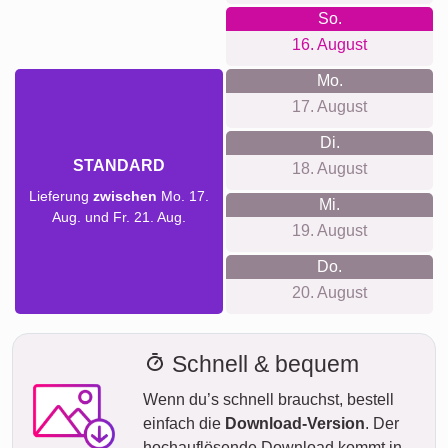
So.
16. August
Mo.
17. August
Di.
STANDARD
18. August
Lieferung
zwischen
Mo. 17.
Mi.
Aug. und Fr. 21. Aug.
19. August
Do.
20. August
Schnell & bequem
Wenn du’s schnell brauchst, bestell
einfach die
Download-Version
. Der
hochauflösende Download kommt in