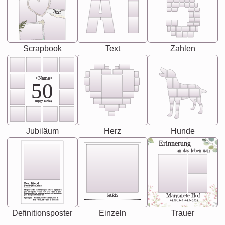
Text
Scrapbook
Text
Zahlen
<Name>
50
-Happy Birday-
Jubiläum
Herz
Hunde
Erinnerung
an das leben uan
Best Friend
[<NAME>] Noun, feminie
The person who understands you without explanation
you accepts just as you are. She's your partner in life's,
chaos your biggest supporter, and the one with whom
Margarete Hof
PARIS
you share your best memories.
Synonyms: Soulmate, closet confidante, sister at
heart person, life partner in adventure.
02.05.1940 - 08.04.2021
Definitionsposter
Einzeln
Trauer