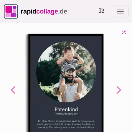
rapid
collage
.de
Previous
Next