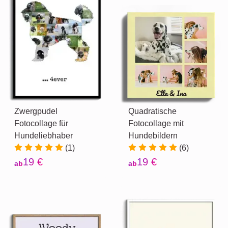
Zwergpudel
Quadratische
Fotocollage für
Fotocollage mit
Hundeliebhaber
Hundebildern
(1)
(6)
19 €
19 €
ab
ab