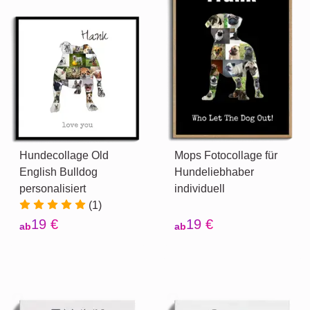
Hundecollage Old
Mops Fotocollage für
English Bulldog
Hundeliebhaber
personalisiert
individuell
(1)
19 €
19 €
ab
ab