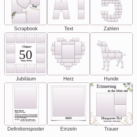
Text
Scrapbook
Text
Zahlen
<Name>
50
-Happy Birday-
Jubiläum
Herz
Hunde
Erinnerung
an das leben uan
Best Friend
[<NAME>] Noun, feminie
The person who understands you without explanation
you accepts just as you are. She's your partner in life's,
chaos your biggest supporter, and the one with whom
Margarete Hof
PARIS
you share your best memories.
Synonyms: Soulmate, closet confidante, sister at
heart person, life partner in adventure.
02.05.1940 - 08.04.2021
Definitionsposter
Einzeln
Trauer