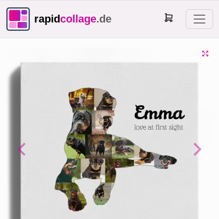
rapid
collage
.de
Previous
Next