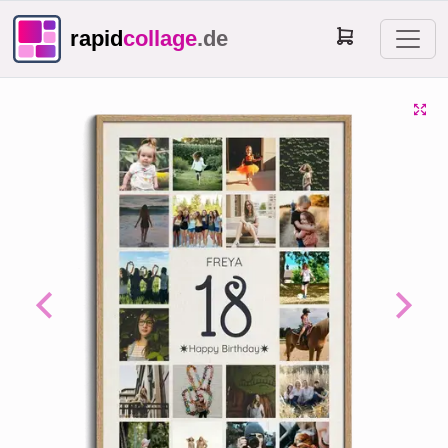
rapid
collage
.de
Previous
Next