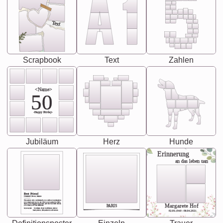
Text
Scrapbook
Text
Zahlen
<Name>
50
-Happy Birday-
Jubiläum
Herz
Hunde
Erinnerung
an das leben uan
Best Friend
[<NAME>] Noun, feminie
The person who understands you without explanation
you accepts just as you are. She's your partner in life's,
chaos your biggest supporter, and the one with whom
Margarete Hof
PARIS
you share your best memories.
Synonyms: Soulmate, closet confidante, sister at
heart person, life partner in adventure.
02.05.1940 - 08.04.2021