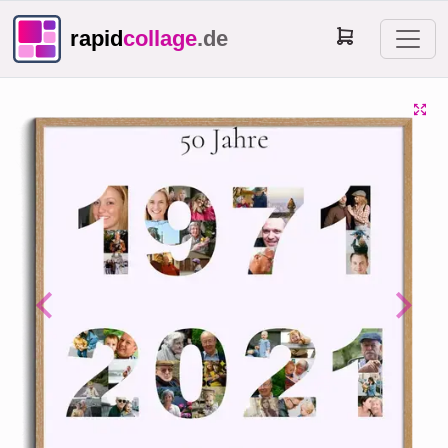
rapid
collage
.de
Previous
Next