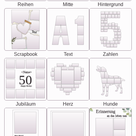
Reihen
Mitte
Hintergrund
Text
Scrapbook
Text
Zahlen
<Name>
50
-Happy Birday-
Jubiläum
Herz
Hunde
Erinnerung
an das leben uan
Best Friend