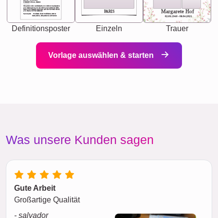
[<NAME>] Noun, feminie
The person who understands you without explanation
you accepts just as you are. She's your partner in life's,
chaos your biggest supporter, and the one with whom
Margarete Hof
PARIS
you share your best memories.
Synonyms: Soulmate, closet confidante, sister at
heart person, life partner in adventure.
02.05.1940 - 08.04.2021
Definitionsposter
Einzeln
Trauer
Vorlage auswählen & starten
Was unsere Kunden sagen
Gute Arbeit
Großartige Qualität
- salvador