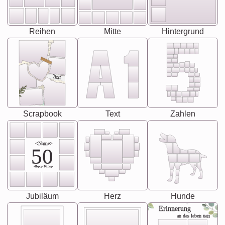
Reihen
Mitte
Hintergrund
Text
Scrapbook
Text
Zahlen
<Name>
50
-Happy Birday-
Jubiläum
Herz
Hunde
Erinnerung
an das leben uan