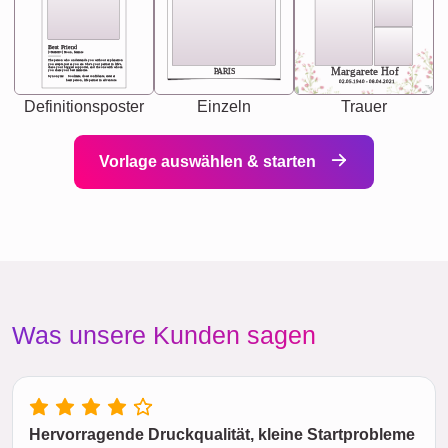
Best Friend
[<NAME>] Noun, feminie
The person who understands you without explanation
you accepts just as you are. She's your partner in life's,
chaos your biggest supporter, and the one with whom
Margarete Hof
PARIS
you share your best memories.
Synonyms: Soulmate, closet confidante, sister at
heart person, life partner in adventure.
02.05.1940 - 08.04.2021
Definitionsposter
Einzeln
Trauer
Vorlage auswählen & starten
Was unsere Kunden sagen
Hervorragende Druckqualität, kleine Startprobleme