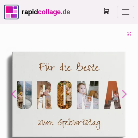
rapid
collage
.de
Previous
Next