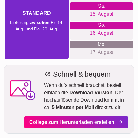
Hochzeitstag, Geburt und Taufe, Einzug, Hochzeit,
Weihnachten oder als liebevolle Überraschung für
zwischendurch.
Collage erstellen
Versandzeit und Liefervorschau
Wir möchten keine falschen Lieferversprechungen machen.
Mit unserer Liefervorschau kannst du jederzeit sehen, wann
dein Produkt geliefert wird, wenn du heute bestellst.