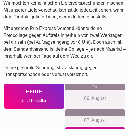
Team
Viele!
Schule
Freunde
Hunde
Katzen