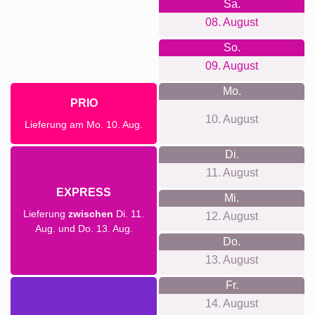
Definitionsposter
XXL
Haustier-
Trauer
Trauer
Dafür stehen wir
Ohne Anmeldung, ohne Tracking, ohne Newsletter. Klare
Preistransparenz ohne versteckte Kosten, Aufhängung
inklusive. Premium-Materialien, lokale Fertigung, eine leicht
bedienbare Web-App auf allen Geräten. Nachhaltig und
klimaneutral, mit vielen zufriedenen Bewertungen.
Für jeden Anlass was dabei...
Passt zu vielen Anlässen: zum Geburtstag der Uroma, für
Oma oder Opa, Muttertag und Vatertag, Jubiläen und