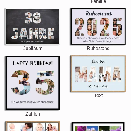
Familie
Jubiläum
Ruhestand
Text
Zahlen