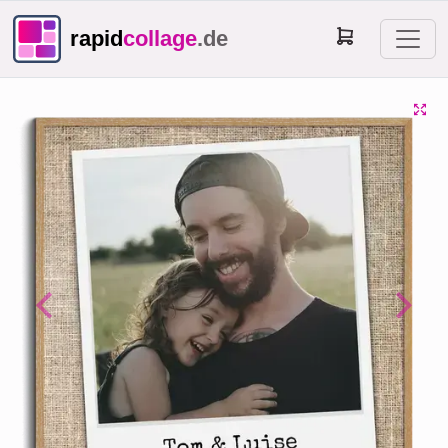
rapid
collage
.de
Previous
Next