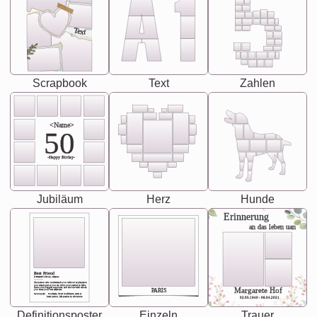
Text
Scrapbook
Text
Zahlen
<Name>
50
-Happy Birday-
Jubiläum
Herz
Hunde
Erinnerung
an das leben uan
Best Friend
[<NAME>] Noun, feminie
The person who understands you without explanation
you accepts just as you are. She's your partner in life's,
chaos your biggest supporter, and the one with whom
Margarete Hof
PARIS
you share your best memories.
Synonyms: Soulmate, closet confidante, sister at
heart person, life partner in adventure.
02.05.1940 - 08.04.2021
Definitionsposter
Einzeln
Trauer