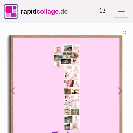
rapid
collage
.de
Previous
Next