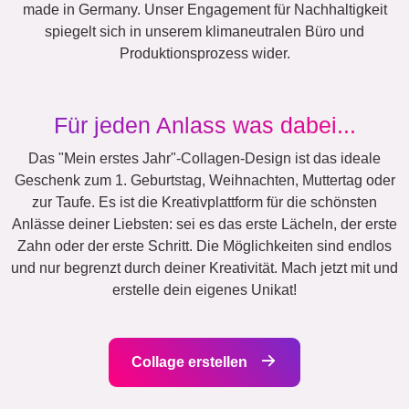
Events
Scrapbook
Saisonal
Städte