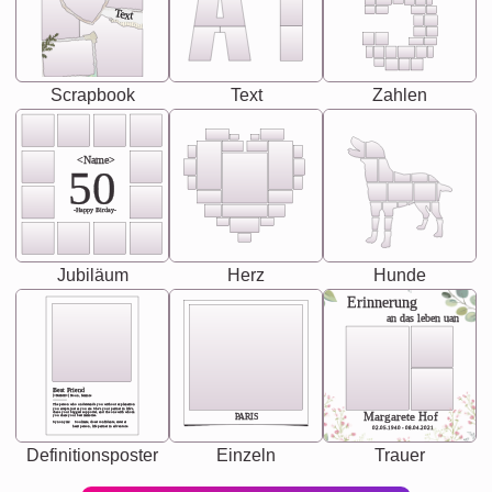
Text
Scrapbook
Text
Zahlen
<Name>
50
-Happy Birday-
Jubiläum
Herz
Hunde
Erinnerung
an das leben uan
Best Friend
[<NAME>] Noun, feminie
The person who understands you without explanation
you accepts just as you are. She's your partner in life's,
chaos your biggest supporter, and the one with whom
Margarete Hof
PARIS
you share your best memories.
Synonyms: Soulmate, closet confidante, sister at
heart person, life partner in adventure.
02.05.1940 - 08.04.2021
Definitionsposter
Einzeln
Trauer