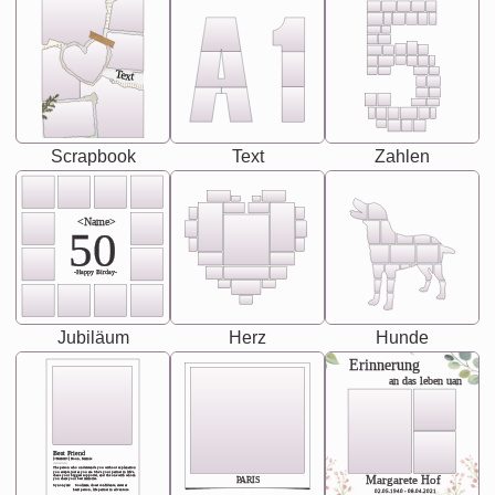
Text
Scrapbook
Text
Zahlen
<Name>
50
-Happy Birday-
Jubiläum
Herz
Hunde
Erinnerung
an das leben uan
Best Friend
[<NAME>] Noun, feminie
The person who understands you without explanation
you accepts just as you are. She's your partner in life's,
chaos your biggest supporter, and the one with whom
Margarete Hof
PARIS
you share your best memories.
Synonyms: Soulmate, closet confidante, sister at
heart person, life partner in adventure.
02.05.1940 - 08.04.2021