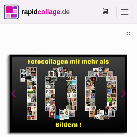
rapid
collage
.de
Previous
Next