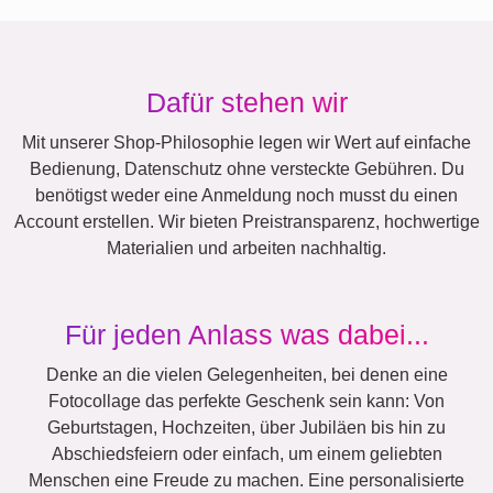
XXL
Definitionsposter