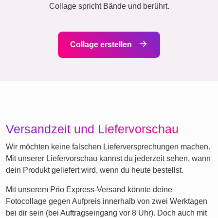
Trauer
Haustier-Trauer
Dafür stehen wir
Mit unserer Shop-Philosophie legen wir Wert auf einfache
Bedienung, Datenschutz ohne versteckte Gebühren. Du
benötigst weder eine Anmeldung noch musst du einen
Account erstellen. Wir bieten Preistransparenz, hochwertige
Materialien und arbeiten nachhaltig.
Für jeden Anlass was dabei...
Denke an die vielen Gelegenheiten, bei denen eine
Fotocollage das perfekte Geschenk sein kann: Von