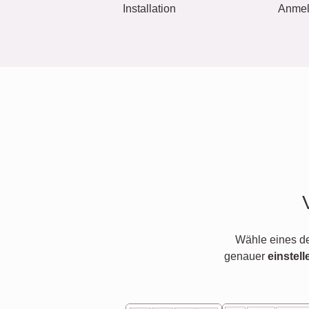
Installation
Anme
Wähle eines d
genauer
einstell