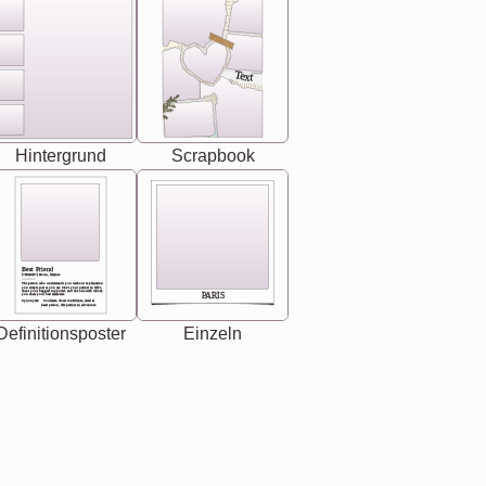
Text
Hintergrund
Scrapbook
Best Friend
[<NAME>] Noun, feminie
The person who understands you without explanation
you accepts just as you are. She's your partner in life's,
chaos your biggest supporter, and the one with whom
PARIS
you share your best memories.
Synonyms: Soulmate, closet confidante, sister at
heart person, life partner in adventure.
Definitionsposter
Einzeln