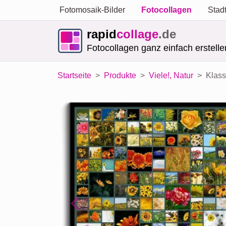
Fotomosaik-Bilder
Fotocollagen
Stad
rapid
collage
.de
Fotocollagen ganz einfach erstelle
Startseite
Produkte
Viele!, Natur
Klass
Previous