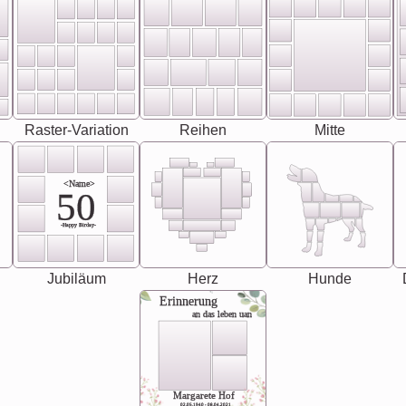
Raster-Variation
Reihen
Mitte
<Name>
50
-Happy Birday-
Jubiläum
Herz
Hunde
Erinnerung
an das leben uan
Margarete Hof
02.05.1940 - 08.04.2021