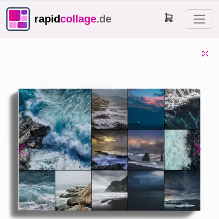
rapid
collage
.de
Previous
Next