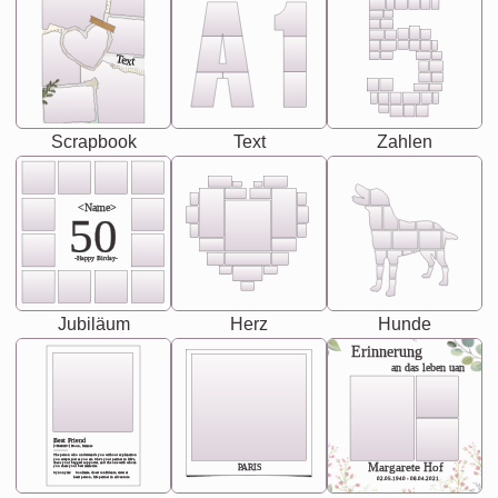
Text
Scrapbook
Text
Zahlen
<Name>
50
-Happy Birday-
Jubiläum
Herz
Hunde
Erinnerung
an das leben uan
Best Friend
[<NAME>] Noun, feminie
The person who understands you without explanation
you accepts just as you are. She's your partner in life's,
chaos your biggest supporter, and the one with whom
Margarete Hof
PARIS
you share your best memories.
Synonyms: Soulmate, closet confidante, sister at
heart person, life partner in adventure.
02.05.1940 - 08.04.2021