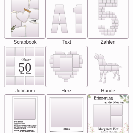
Text
Scrapbook
Text
Zahlen
<Name>
50
-Happy Birday-
Jubiläum
Herz
Hunde
Erinnerung
an das leben uan
Best Friend
[<NAME>] Noun, feminie
The person who understands you without explanation
you accepts just as you are. She's your partner in life's,
chaos your biggest supporter, and the one with whom
Margarete Hof
PARIS
you share your best memories.
Synonyms: Soulmate, closet confidante, sister at
heart person, life partner in adventure.
02.05.1940 - 08.04.2021