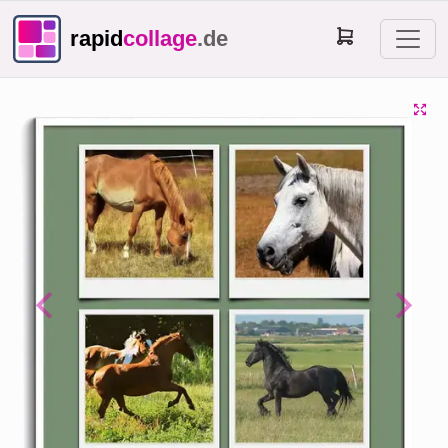
rapid
collage
.de
Previous
Next