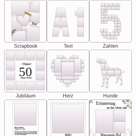
Text
Scrapbook
Text
Zahlen
<Name>
50
-Happy Birday-
Jubiläum
Herz
Hunde
Erinnerung
an das leben uan
Best Friend
[<NAME>] Noun, feminie
The person who understands you without explanation
you accepts just as you are. She's your partner in life's,
chaos your biggest supporter, and the one with whom
Margarete Hof
PARIS
you share your best memories.