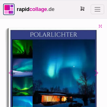
rapid
collage
.de
Previous
Next