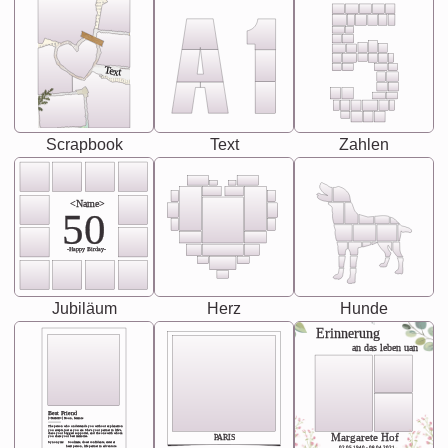
Text
Scrapbook
Text
Zahlen
<Name>
50
-Happy Birday-
Jubiläum
Herz
Hunde
Erinnerung
an das leben uan
Best Friend
[<NAME>] Noun, feminie
The person who understands you without explanation
you accepts just as you are. She's your partner in life's,
chaos your biggest supporter, and the one with whom
Margarete Hof
PARIS
you share your best memories.
Synonyms: Soulmate, closet confidante, sister at
heart person, life partner in adventure.
02.05.1940 - 08.04.2021