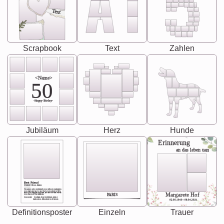
Text
Scrapbook
Text
Zahlen
<Name>
50
-Happy Birday-
Jubiläum
Herz
Hunde
Erinnerung
an das leben uan
Best Friend
[<NAME>] Noun, feminie
The person who understands you without explanation
you accepts just as you are. She's your partner in life's,
chaos your biggest supporter, and the one with whom
Margarete Hof
PARIS
you share your best memories.
Synonyms: Soulmate, closet confidante, sister at
heart person, life partner in adventure.
02.05.1940 - 08.04.2021
Definitionsposter
Einzeln
Trauer