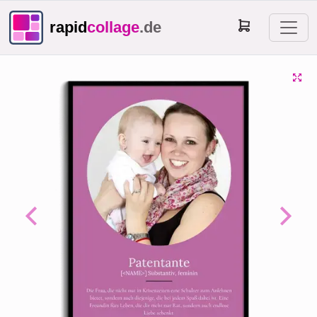
rapid
collage
.de
Previous
Next