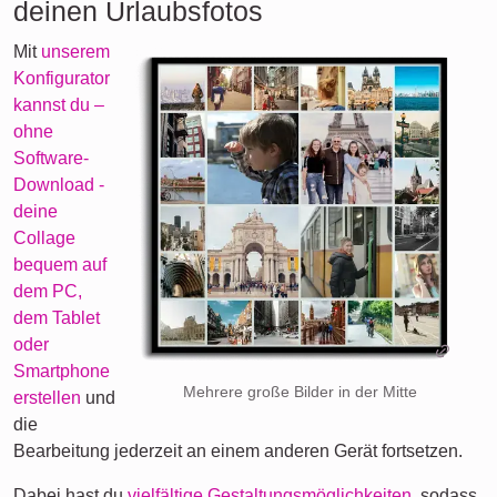
deinen Urlaubsfotos
Mit
unserem
Konfigurator
kannst du –
ohne
Software-
Download -
deine
Collage
bequem auf
dem PC,
dem Tablet
oder
Smartphone
Mehrere große Bilder in der Mitte
erstellen
und
die
Bearbeitung jederzeit an einem anderen Gerät fortsetzen.
Dabei hast du
vielfältige Gestaltungsmöglichkeiten
, sodass