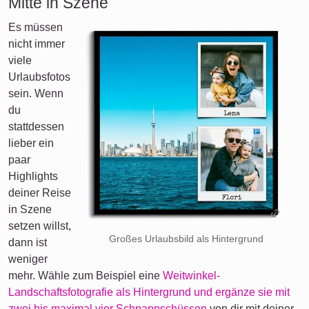
Mitte in Szene
Es müssen
nicht immer
viele
Urlaubsfotos
sein. Wenn
du
stattdessen
lieber ein
paar
Highlights
deiner Reise
in Szene
setzen willst,
Großes Urlaubsbild als Hintergrund
dann ist
weniger
mehr. Wähle zum Beispiel eine
Weitwinkel-
Landschaftsfotografie als Hintergrund und ergänze sie mit
zwei bis maximal vier Schnappschüssen
von dir mit deiner