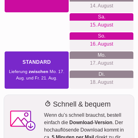
14. August
Sa.
15. August
So.
16. August
Mo.
STANDARD
17. August
Lieferung
zwischen
Mo. 17.
Di.
Aug. und Fr. 21. Aug.
18. August
Schnell & bequem
Wenn du’s schnell brauchst, bestell
einfach die
Download-Version
. Der
hochauflösende Download kommt in
ca.
5 Minuten per Mail
direkt zu dir