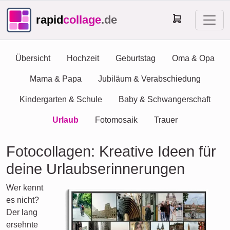
rapid
collage
.de
Übersicht
Hochzeit
Geburtstag
Oma & Opa
Mama & Papa
Jubiläum & Verabschiedung
Kindergarten & Schule
Baby & Schwangerschaft
Urlaub
Fotomosaik
Trauer
Fotocollagen: Kreative Ideen für
deine Urlaubserinnerungen
Wer kennt
es nicht?
Der lang
ersehnte