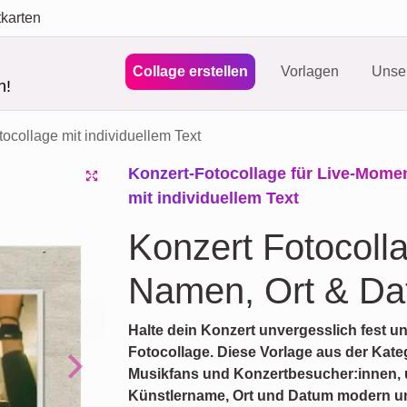
tkarten
Collage erstellen
Vorlagen
Unser
n!
ocollage mit individuellem Text
Konzert-Fotocollage für Live-Mome
mit individuellem Text
Konzert Fotocolla
Namen, Ort & D
Halte dein Konzert unvergesslich fest un
Fotocollage. Diese Vorlage aus der Kateg
Musikfans und Konzertbesucher:innen,
Next
Künstlername, Ort und Datum modern und