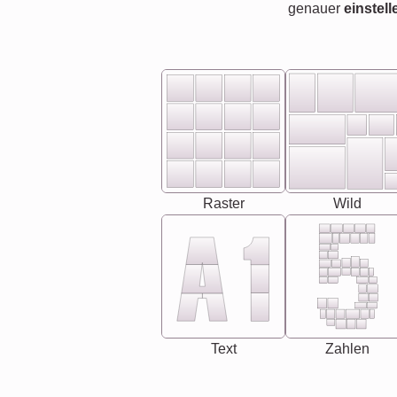
genauer
einstell
Raster
Wild
Text
Zahlen