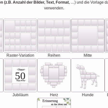
en (z.B. Anzahl der Bilder, Text, Format,
…) und die Vorlage d
verwenden.
Raster-Variation
Reihen
Mitte
<Name>
50
-Happy Birday-
Jubiläum
Herz
Hunde
Erinnerung
an das leben uan