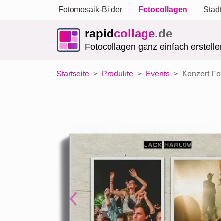
Fotomosaik-Bilder
Fotocollagen
Stad
rapid
collage
.de
Fotocollagen ganz einfach erstelle
Startseite
Produkte
Events
Konzert Fot
Previous