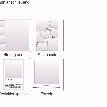
ann anschließend
Text
Hintergrund
Scrapbook
Best Friend
[<NAME>] Noun, feminie
The person who understands you without explanation
you accepts just as you are. She's your partner in life's,
chaos your biggest supporter, and the one with whom
PARIS
you share your best memories.
Synonyms: Soulmate, closet confidante, sister at
heart person, life partner in adventure.
Definitionsposter
Einzeln