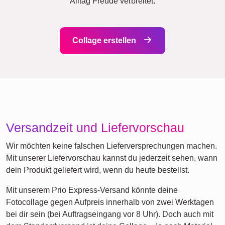
Für jeden Anlass was dabei...
Eine Fotocollage eignet sich hervorragend als Geschenk zu
verschiedenen Anlässen. Sei es zum Schulabschluss, als
Dankeschön an Lehrer, zum Geburtstag oder als
persönliche Erinnerung für Eltern und Familienangehörige.
Mit deiner individuell gestalteten Fotocollage schenkst du
nicht nur ein Bild, sondern eine kostbare Erinnerung, die im
Alltag Freude verbreitet.
Collage erstellen