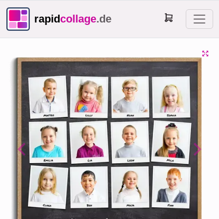
rapid
collage
.de
Previous
Next