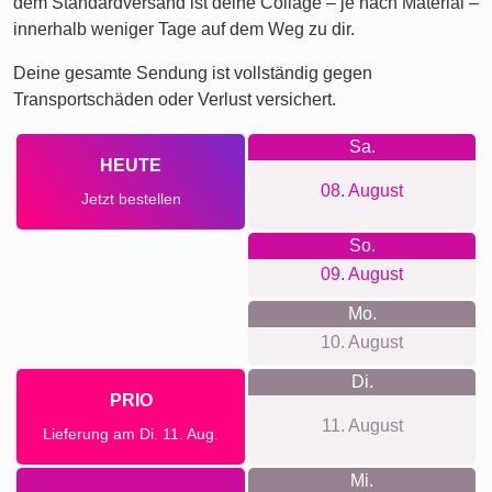
Versandzeit und Liefervorschau
Wir möchten keine falschen Lieferversprechungen machen.
Mit unserer Liefervorschau kannst du jederzeit sehen, wann
dein Produkt geliefert wird, wenn du heute bestellst.
Mit unserem Prio Express-Versand könnte deine
Fotocollage gegen Aufpreis innerhalb von zwei Werktagen
bei dir sein (bei Auftragseingang vor 8 Uhr). Doch auch mit
dem Standardversand ist deine Collage – je nach Material –
innerhalb weniger Tage auf dem Weg zu dir.
Deine gesamte Sendung ist vollständig gegen
Transportschäden oder Verlust versichert.
Sa.
HEUTE
08. August
Jetzt bestellen