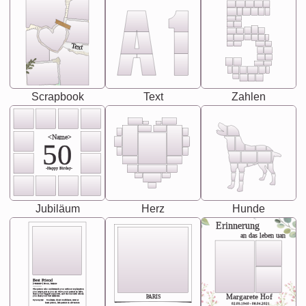
Text
Scrapbook
Text
Zahlen
<Name>
50
-Happy Birday-
Jubiläum
Herz
Hunde
Erinnerung
an das leben uan
Best Friend
[<NAME>] Noun, feminie
The person who understands you without explanation
you accepts just as you are. She's your partner in life's,
chaos your biggest supporter, and the one with whom
Margarete Hof
PARIS
you share your best memories.
Synonyms: Soulmate, closet confidante, sister at
heart person, life partner in adventure.
02.05.1940 - 08.04.2021