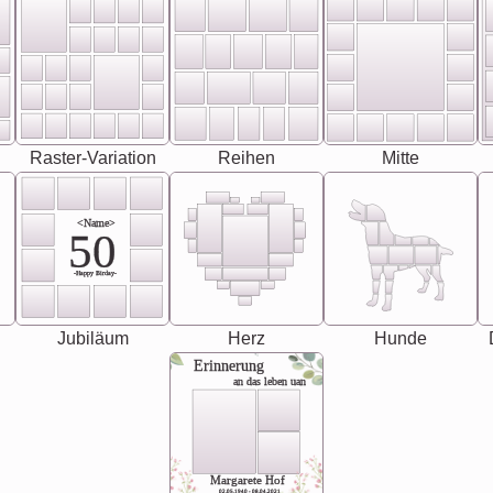
Raster-Variation
Reihen
Mitte
<Name>
50
-Happy Birday-
Jubiläum
Herz
Hunde
Erinnerung
an das leben uan
Margarete Hof
02.05.1940 - 08.04.2021