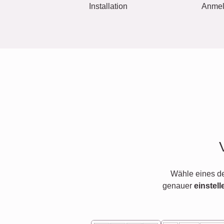
Installation
Anme
Wähle eines d
genauer
einstell