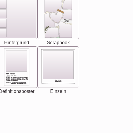
Text
Hintergrund
Scrapbook
Best Friend
[<NAME>] Noun, feminie
The person who understands you without explanation
you accepts just as you are. She's your partner in life's,
chaos your biggest supporter, and the one with whom
PARIS
you share your best memories.
Synonyms: Soulmate, closet confidante, sister at
heart person, life partner in adventure.
Definitionsposter
Einzeln