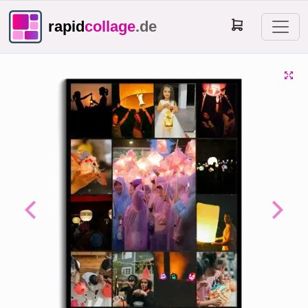
rapid
collage
.de
Previous
Next