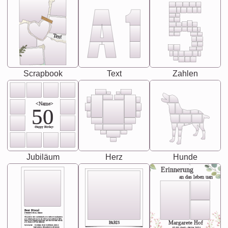
Text
Scrapbook
Text
Zahlen
<Name>
50
-Happy Birday-
Jubiläum
Herz
Hunde
Erinnerung
an das leben uan
Best Friend
[<NAME>] Noun, feminie
The person who understands you without explanation
you accepts just as you are. She's your partner in life's,
chaos your biggest supporter, and the one with whom
Margarete Hof
PARIS
you share your best memories.
Synonyms: Soulmate, closet confidante, sister at
heart person, life partner in adventure.
02.05.1940 - 08.04.2021