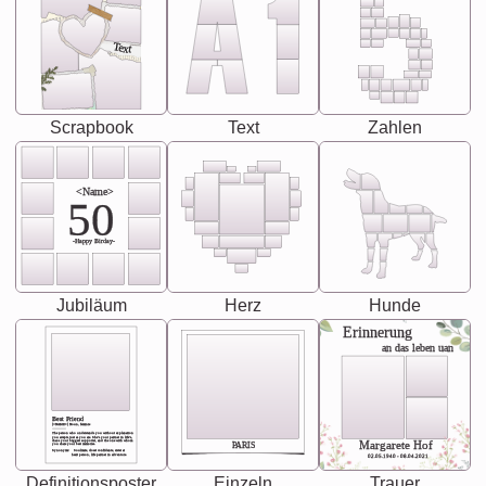
Text
Scrapbook
Text
Zahlen
<Name>
50
-Happy Birday-
Jubiläum
Herz
Hunde
Erinnerung
an das leben uan
Best Friend
[<NAME>] Noun, feminie
The person who understands you without explanation
you accepts just as you are. She's your partner in life's,
chaos your biggest supporter, and the one with whom
Margarete Hof
PARIS
you share your best memories.
Synonyms: Soulmate, closet confidante, sister at
heart person, life partner in adventure.
02.05.1940 - 08.04.2021
Definitionsposter
Einzeln
Trauer