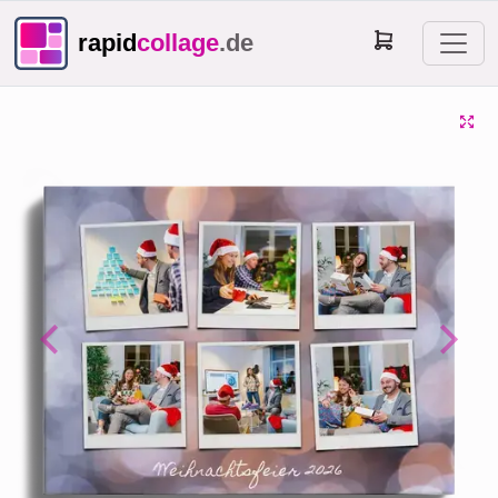
rapid
collage
.de
Previous
Next