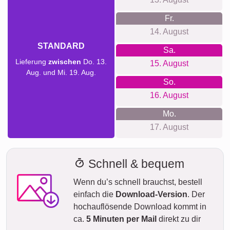
Fr.
14. August
STANDARD
Sa.
Lieferung
zwischen
Do. 13.
15. August
Aug. und Mi. 19. Aug.
So.
16. August
Mo.
17. August
Schnell & bequem
Wenn du’s schnell brauchst, bestell
einfach die
Download-Version
. Der
hochauflösende Download kommt in
ca.
5 Minuten per Mail
direkt zu dir