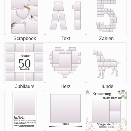
Text
Scrapbook
Text
Zahlen
<Name>
50
-Happy Birday-
Jubiläum
Herz
Hunde
Erinnerung
an das leben uan
Best Friend
[<NAME>] Noun, feminie
The person who understands you without explanation
you accepts just as you are. She's your partner in life's,
chaos your biggest supporter, and the one with whom
Margarete Hof
PARIS
you share your best memories.
Synonyms: Soulmate, closet confidante, sister at
heart person, life partner in adventure.
02.05.1940 - 08.04.2021