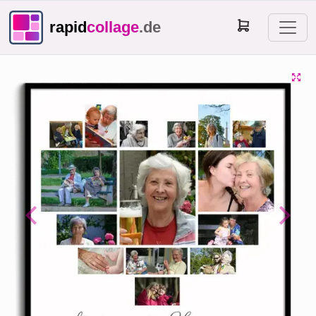
rapid
collage
.de
Previous
Next