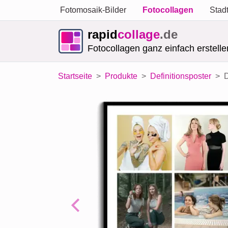
Fotomosaik-Bilder
Fotocollagen
Stad
rapid
collage
.de
Fotocollagen ganz einfach erstelle
Startseite
Produkte
Definitionsposter
D
Previous