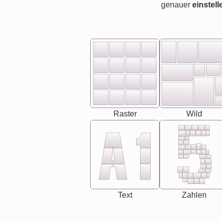
genauer
einstell
Raster
Wild
Text
Zahlen