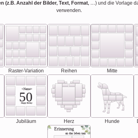
en (z.B. Anzahl der Bilder, Text, Format,
…) und die Vorlage d
verwenden.
Raster-Variation
Reihen
Mitte
<Name>
50
-Happy Birday-
Jubiläum
Herz
Hunde
Erinnerung
an das leben uan