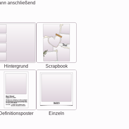
ann anschließend
Text
Hintergrund
Scrapbook
Best Friend
[<NAME>] Noun, feminie
The person who understands you without explanation
you accepts just as you are. She's your partner in life's,
chaos your biggest supporter, and the one with whom
PARIS
you share your best memories.
Synonyms: Soulmate, closet confidante, sister at
heart person, life partner in adventure.
Definitionsposter
Einzeln