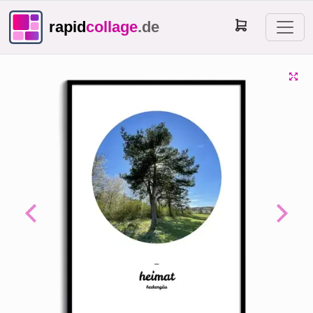
rapid
collage
.de
Previous
Next