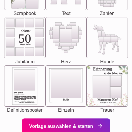
Scrapbook
Text
Zahlen
<Name>
50
-Happy Birday-
Jubiläum
Herz
Hunde
Erinnerung
an das leben uan
Best Friend
[<NAME>] Noun, feminie
The person who understands you without explanation
you accepts just as you are. She's your partner in life's,
chaos your biggest supporter, and the one with whom
Margarete Hof
PARIS
you share your best memories.
Synonyms: Soulmate, closet confidante, sister at
heart person, life partner in adventure.
02.05.1940 - 08.04.2021
Definitionsposter
Einzeln
Trauer
Vorlage auswählen & starten